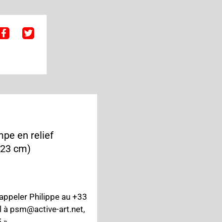
mpe en relief
x 23 cm)
’appeler Philippe au +33
l à psm@active-art.net,
5
» .