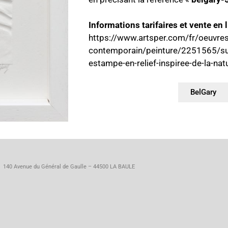
Informations tarifaires et vente en l
https://www.artsper.com/fr/oeuvres
contemporain/peinture/2251565/sur-
estampe-en-relief-inspiree-de-la-nat
BelGary
s – 140 Avenue du Général de Gaulle – 44500 LA BAULE