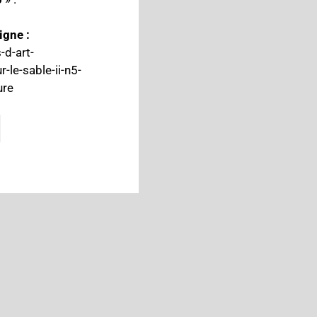
igne :
-d-art-
le-sable-ii-n5-
ure