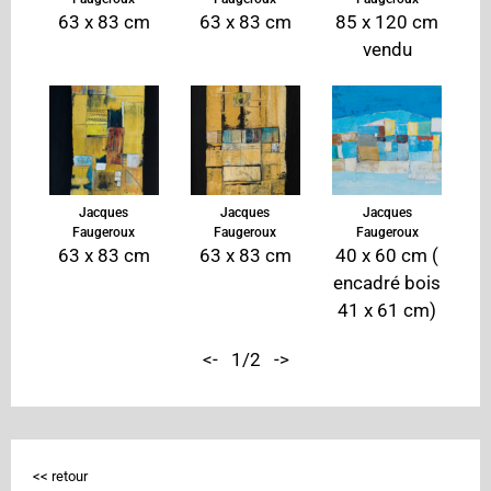
63 x 83 cm
63 x 83 cm
85 x 120 cm
vendu
Jacques
Jacques
Jacques
Faugeroux
Faugeroux
Faugeroux
63 x 83 cm
63 x 83 cm
40 x 60 cm (
encadré bois
41 x 61 cm)
<-
1/2
->
<< retour