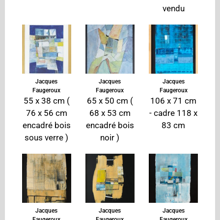
vendu
Jacques
Jacques
Jacques
Faugeroux
Faugeroux
Faugeroux
55 x 38 cm (
65 x 50 cm (
106 x 71 cm
76 x 56 cm
68 x 53 cm
- cadre 118 x
encadré bois
encadré bois
83 cm
sous verre )
noir )
Jacques
Jacques
Jacques
Faugeroux
Faugeroux
Faugeroux