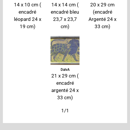
14 x 10 cm (
14 x 14 cm (
20 x 29 cm
encadré
encadré bleu
(encadré
léopard 24 x
23,7 x 23,7
Argenté 24 x
19 cm)
cm)
33 cm)
DalvA
21 x 29 cm (
encadré
argenté 24 x
33 cm)
1/1