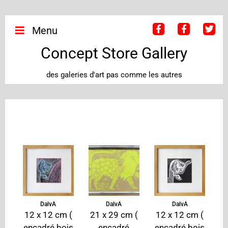
Menu
Concept Store Gallery
des galeries d'art pas comme les autres
DalvA
DalvA
DalvA
12 x 12 cm (
21 x 29 cm (
12 x 12 cm (
encadré bois
encadré
encadré bois