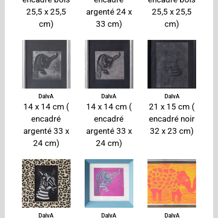
25,5 x 25,5
argenté 24 x
25,5 x 25,5
cm)
33 cm)
cm)
DalvA
DalvA
DalvA
14 x 14 cm (
14 x 14 cm (
21 x 15 cm (
encadré
encadré
encadré noir
argenté 33 x
argenté 33 x
32 x 23 cm)
24 cm)
24 cm)
DalvA
DalvA
DalvA