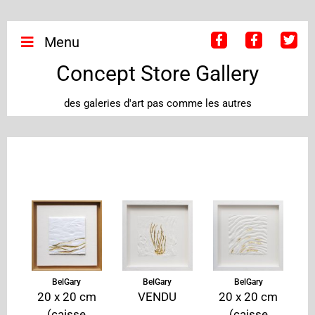
Menu
Concept Store Gallery
des galeries d'art pas comme les autres
BelGary
BelGary
BelGary
20 x 20 cm
VENDU
20 x 20 cm
(caisse
(caisse